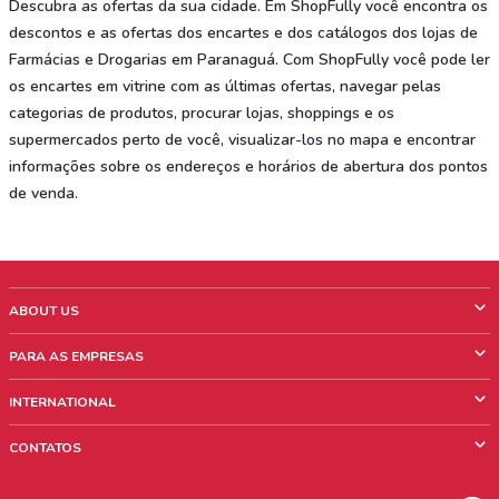
Descubra as ofertas da sua cidade. Em ShopFully você encontra os
descontos e as ofertas dos encartes e dos catálogos dos lojas de
Farmácias e Drogarias em Paranaguá. Com ShopFully você pode ler
os encartes em vitrine com as últimas ofertas, navegar pelas
categorias de produtos, procurar lojas, shoppings e os
supermercados perto de você, visualizar-los no mapa e encontrar
informações sobre os endereços e horários de abertura dos pontos
de venda.
ABOUT US
O que é ShopFully
PARA AS EMPRESAS
Quem Somos
O que fazemos?
INTERNATIONAL
News & Media
Informações comerciais
Italy
CONTATOS
Trabalhe conosco
Mexico
Sinalização sobre pontos de venda