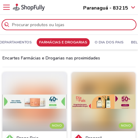
Paranaguá - 83215
 DEPARTAMENTOS
FARMÁCIAS E DROGARIAS
O DIA DOS PAIS
BEL
Encartes Farmácias e Drogarias nas proximidades
NOVO
NOVO