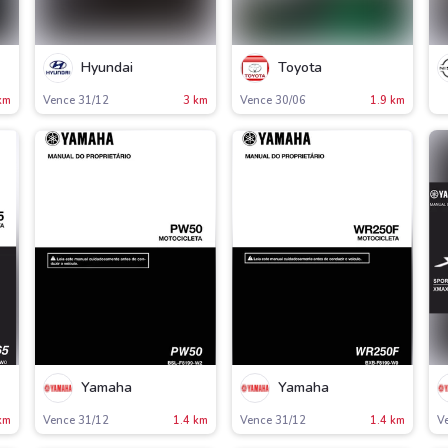
Hyundai
Toyota
km
Vence 31/12
3 km
Vence 30/06
1.9 km
Yamaha
Yamaha
km
Vence 31/12
1.4 km
Vence 31/12
1.4 km
V