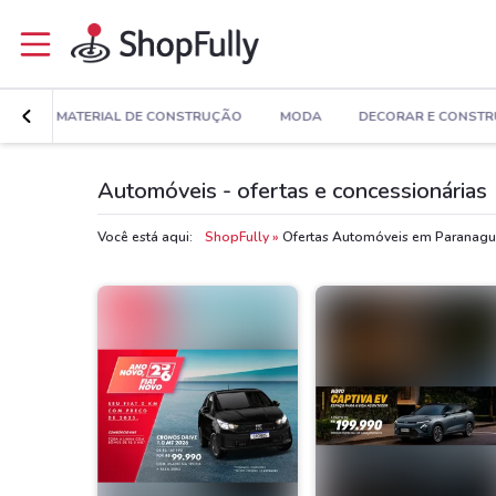
ÚDE
MATERIAL DE CONSTRUÇÃO
MODA
DECORAR E CONSTR
Automóveis - ofertas e concessionárias
Você está aqui:
ShopFully
Ofertas Automóveis em Parana