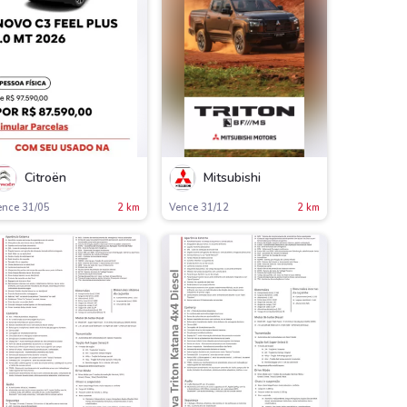
Citroën
Mitsubishi
ence 31/05
2 km
Vence 31/12
2 km