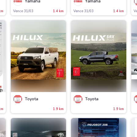
Yamaha
Yamaha
km
Vence 31/03
1.4 km
Vence 31/03
1.4 km
V
Toyota
Toyota
km
1.9 km
1.9 km