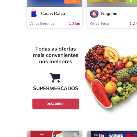
-3 DIAS
NOV
Casas Bahia
Nagumo
Vence Segunda
1.2 km
Vence Terça
1.2 