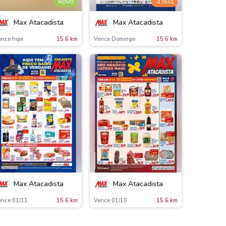
NOVO
-2 DIAS
Max Atacadista
Max Atacadista
ence hoje
15.6 km
Vence Domingo
15.6 km
Max Atacadista
Max Atacadista
ence 01/11
15.6 km
Vence 01/10
15.6 km