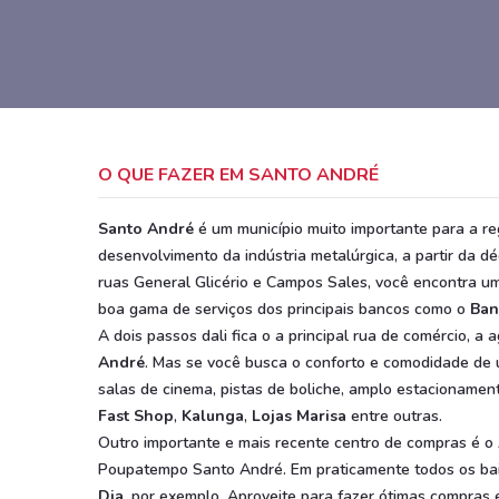
O QUE FAZER EM SANTO ANDRÉ
Santo André
é um município muito importante para a re
desenvolvimento da indústria metalúrgica, a partir da 
ruas General Glicério e Campos Sales, você encontra u
boa gama de serviços dos principais bancos como o
Ban
A dois passos dali fica o a principal rua de comércio, 
André
. Mas se você busca o conforto e comodidade de
salas de cinema, pistas de boliche, amplo estacionament
Fast Shop
,
Kalunga
,
Lojas Marisa
entre outras.
Outro importante e mais recente centro de compras é o
Poupatempo Santo André. Em praticamente todos os ba
Dia
, por exemplo. Aproveite para fazer ótimas compra