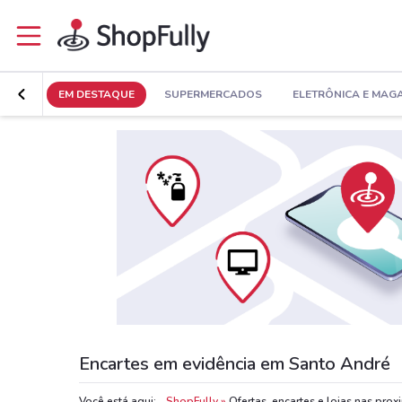
EM DESTAQUE
SUPERMERCADOS
ELETRÔNICA E MAG
Encartes em evidência em Santo André
Você está aqui:
ShopFully
Ofertas, encartes e lojas nas pro