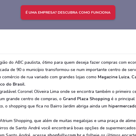
É UMA EMPRESA? DESCUBRA COMO FUNCIONA
gião do ABC paulista, ótimo para quem deseja fazer compras com econ
década de 90 o município transformou-se num importante centro de serv
m comércio de rua variado com grandes lojas como
Magazine Luiza
,
Ca
co do Brasil
.
a agradável Coronel Oliveira Lima onde se encontra também o primeiro 
 um grande centro de compras, o
Grand Plaza Shopping
é o principal
o, o shopping que fica no Bairro Jardim abriga ainda um
hipermercado
 Atrium Shopping, que além de muitas megalojas e uma praça de alim
irros de Santo André você encontrará boas opções de supermercado
s em Santo André, acesse
shopfully.com.br
e folheie os últimos encart