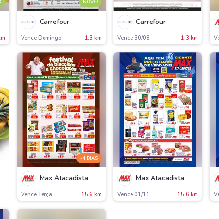
O
NOVO
Carrefour
Carrefour
km
Vence Domingo
1.3 km
Vence 30/08
1.3 km
V
-4 DIAS
Max Atacadista
Max Atacadista
Vence Terça
15.6 km
Vence 01/11
15.6 km
V