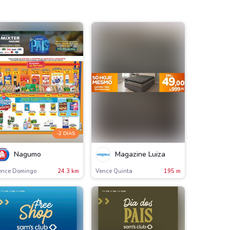
-2 DIAS
Nagumo
Magazine Luiza
ence Domingo
24.3 km
Vence Quinta
195 m