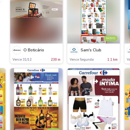
NOVO
O Boticário
Sam's Club
Vence 31/12
230 m
Vence Segunda
1.1 km
V