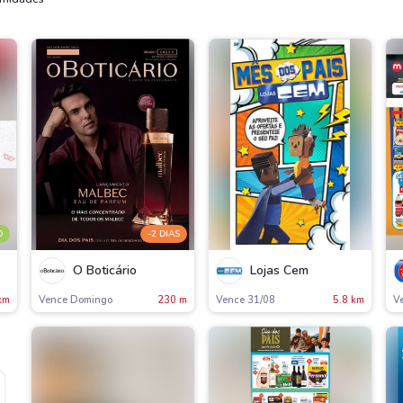
O
-2 DIAS
O Boticário
Lojas Cem
km
Vence Domingo
230 m
Vence 31/08
5.8 km
V