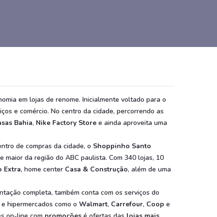
omia em lojas de renome. Inicialmente voltado para o
iços e comércio. No centro da cidade, percorrendo as
sas Bahia
,
Nike Factory Store
e ainda aproveita uma
centro de compras da cidade, o
Shoppinho Santo
 e maior da região do ABC paulista. Com 340 lojas, 10
 Extra
, home center
Casa & Construção
, além de uma
entação completa, também conta com os serviços do
s e hipermercados como o
Walmart
,
Carrefour
,
Coop
e
es on-line com
promoções
é ofertas das
lojas mais