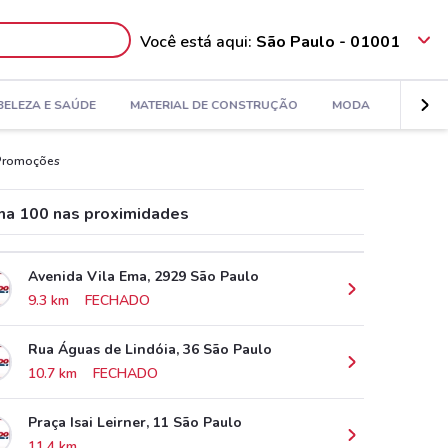
Você está aqui:
São Paulo - 01001
BELEZA E SAÚDE
MATERIAL DE CONSTRUÇÃO
MODA
DECORA
e Promoções
ma 100 nas proximidades
Avenida Vila Ema, 2929 São Paulo
9.3 km
FECHADO
Rua Águas de Lindóia, 36 São Paulo
10.7 km
FECHADO
Praça Isai Leirner, 11 São Paulo
11.4 km