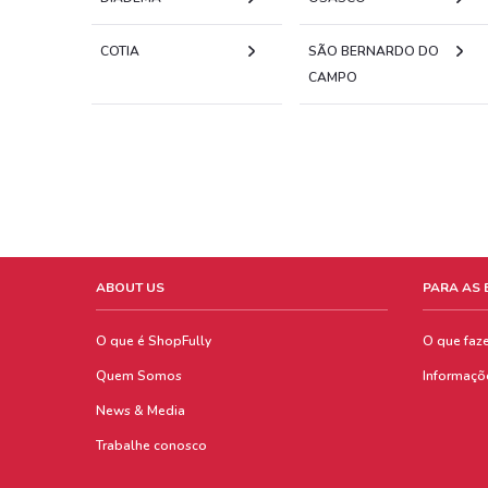
COTIA
SÃO BERNARDO DO
CAMPO
ABOUT US
PARA AS
O que é ShopFully
O que faz
Quem Somos
Informaçõ
News & Media
Trabalhe conosco