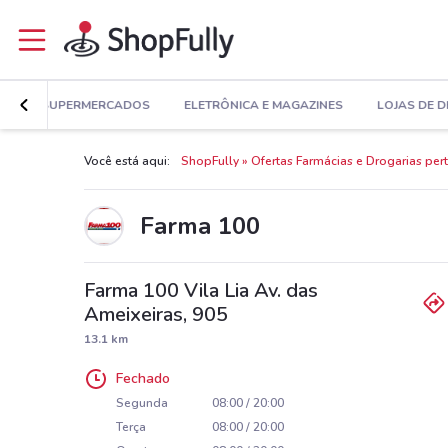
E
SUPERMERCADOS
ELETRÔNICA E MAGAZINES
LOJAS DE 
Você está aqui:
ShopFully
Ofertas Farmácias e Drogarias per
Farma 100
Farma 100 Vila Lia Av. das
Ameixeiras, 905
13.1 km
Fechado
Segunda
08:00 / 20:00
Terça
08:00 / 20:00