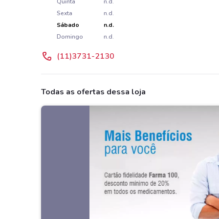
Quinta
n.d.
Sexta
n.d.
Sábado
n.d.
Domingo
n.d.
(11)3731-2130
Todas as ofertas dessa loja