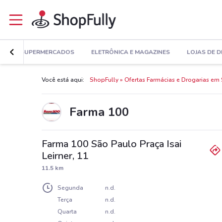
E
SUPERMERCADOS
ELETRÔNICA E MAGAZINES
LOJAS DE 
Você está aqui:
ShopFully
Ofertas Farmácias e Drogarias em
Farma 100
Farma 100 São Paulo Praça Isai
Leirner, 11
11.5 km
Segunda
n.d.
Terça
n.d.
Quarta
n.d.