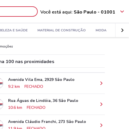
Você está aqui:
São Paulo - 01001
BELEZA E SAÚDE
MATERIAL DE CONSTRUÇÃO
MODA
DECORA
Promoções
ma 100 nas proximidades
Avenida Vila Ema, 2929 São Paulo
9.2 km
FECHADO
Rua Águas de Lindóia, 36 São Paulo
10.6 km
FECHADO
Avenida Cláudio Franchi, 273 São Paulo
11.9 km
FECHADO