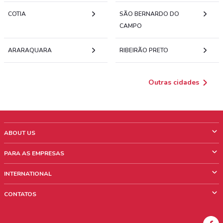
COTIA
SÃO BERNARDO DO
CAMPO
ARARAQUARA
RIBEIRÃO PRETO
Outras cidades
ABOUT US
O que é ShopFully
PARA AS EMPRESAS
Quem Somos
O que fazemos?
INTERNATIONAL
News & Media
Informações comerciais
Italy
CONTATOS
Trabalhe conosco
Mexico
Sinalização sobre pontos de venda
France