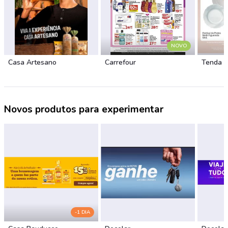
NOVO
Casa Artesano
Carrefour
Tenda 
Novos produtos para experimentar
-1 DIA