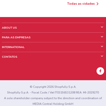
Todas as cidades
ABOUT US
O que é ShopFully
PARA AS EMPRESAS
Quem Somos
O que fazemos?
INTERNATIONAL
News & Media
Informações comerciais
Italy
CONTATOS
Trabalhe conosco
Mexico
Sinalização sobre pontos de venda
France
Sinalização sobre encartes
Australia
Encontrou algum problema no site ou no aplicativo?
New Zealand
© Copyright 2026 Shopfully S.p.A.
Shopfully S.p.A. - Fiscal Code / Vat IT03156531208 REA: MI-2029270
A sole shareholder company subject to the direction and coordination of
MEDIA Central Holding GmbH