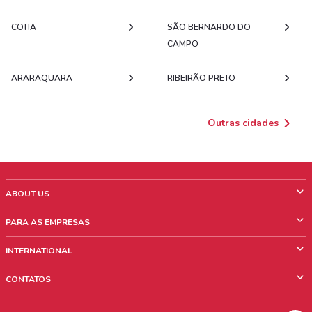
COTIA
SÃO BERNARDO DO
CAMPO
ARARAQUARA
RIBEIRÃO PRETO
Outras cidades
ABOUT US
O que é ShopFully
PARA AS EMPRESAS
Quem Somos
O que fazemos?
INTERNATIONAL
News & Media
Informações comerciais
Italy
CONTATOS
Trabalhe conosco
Mexico
Sinalização sobre pontos de venda