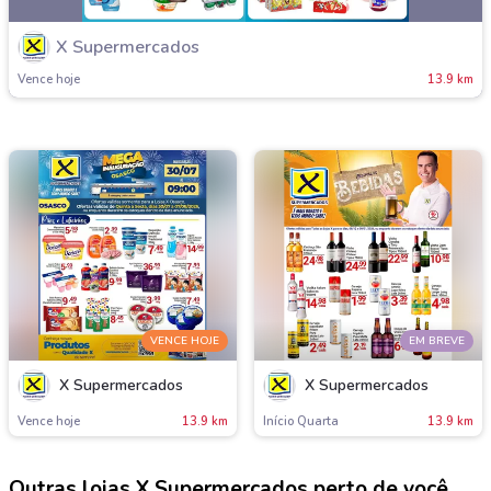
X Supermercados
Vence hoje
13.9 km
VENCE HOJE
EM BREVE
X Supermercados
X Supermercados
Vence hoje
13.9 km
Início Quarta
13.9 km
Outras lojas X Supermercados perto de você