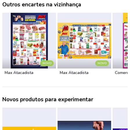
Outros encartes na vizinhança
NOVO
NOVO
Max Atacadista
Max Atacadista
Comerci
Novos produtos para experimentar