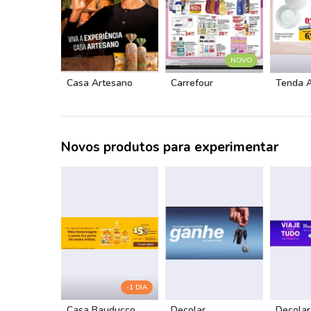
NOVO
Casa Artesano
Carrefour
Tenda 
Novos produtos para experimentar
-1 DIA
Casa Bauducco
Decolar
Decolar