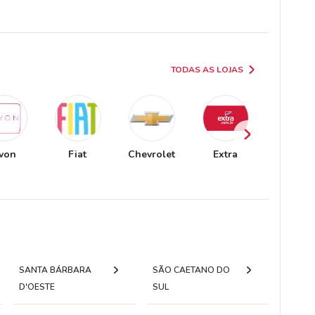
TODAS AS LOJAS
von
Fiat
Chevrolet
Extra
O Boticá
SANTA BÁRBARA
SÃO CAETANO DO
D'OESTE
SUL