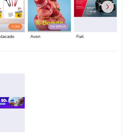
-1 DIA
EM BREVE
Atacado
Avon
Fiat
Chevro