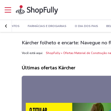
PARTAMENTOS
FARMÁCIAS E DROGARIAS
O DIA DOS PAIS
BE
Kärcher folheto e encarte: Navegue no f
Você está aqui:
ShopFully
Ofertas Material de Construção n
Últimas ofertas Kärcher