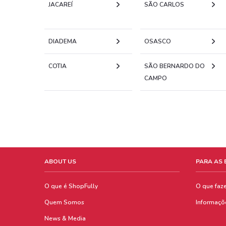
JACAREÍ
SÃO CARLOS
DIADEMA
OSASCO
COTIA
SÃO BERNARDO DO
CAMPO
ABOUT US
PARA AS
O que é ShopFully
O que faz
Quem Somos
Informaçõ
News & Media