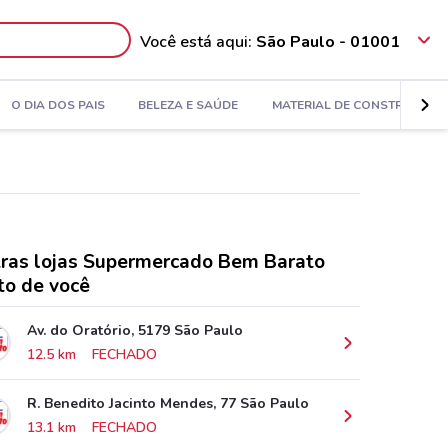
Você está aqui:
São Paulo - 01001
O DIA DOS PAIS
BELEZA E SAÚDE
MATERIAL DE CONSTRUÇÃO
ras lojas Supermercado Bem Barato
to de você
Av. do Oratório, 5179 São Paulo
12.5 km
FECHADO
R. Benedito Jacinto Mendes, 77 São Paulo
13.1 km
FECHADO