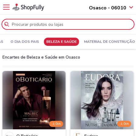
Osasco - 06010
AS
O DIA DOS PAIS
BELEZA E SAÚDE
MATERIAL DE CONSTRUÇÃO
Encartes de Beleza e Saúde em Osasco
-1 DIA
-1 DIA