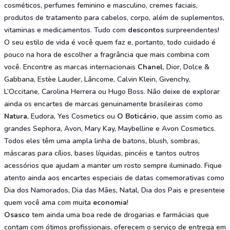
cosméticos, perfumes feminino e masculino, cremes faciais,
produtos de tratamento para cabelos, corpo, além de suplementos,
vitaminas e medicamentos. Tudo com
descontos
surpreendentes!
O seu estilo de vida é você quem faz e, portanto, todo cuidado é
pouco na hora de escolher a fragrância que mais combina com
você. Encontre as marcas internacionais
Chanel
, Dior, Dolce &
Gabbana, Estèe Lauder, Lâncome, Calvin Klein, Givenchy,
L’Occitane, Carolina Herrera ou Hugo Boss. Não deixe de explorar
ainda os encartes de marcas genuinamente brasileiras como
Natura
, Eudora, Yes Cosmetics ou
O Boticário,
que assim como as
grandes Sephora, Avon, Mary Kay, Maybelline e Avon Cosmetics.
Todos eles têm uma ampla linha de batons, blush, sombras,
máscaras para cílios, bases líquidas, pincéis e tantos outros
acessórios que ajudam a manter um rosto sempre iluminado. Fique
atento ainda aos encartes especiais de datas comemorativas como
Dia dos Namorados, Dia das Mães, Natal, Dia dos Pais e presenteie
quem você ama com muita
economia
!
Osasco
tem ainda uma boa rede de drogarias e farmácias que
contam com ótimos profissionais, oferecem o serviço de entrega em