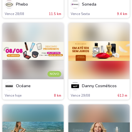
Phebo
Soneda
Vence 28/08
11.5 km
Vence Sexta
9.4 km
NOVO
Océane
Danny Cosméticos
Vence hoje
8 km
Vence 29/08
613 m