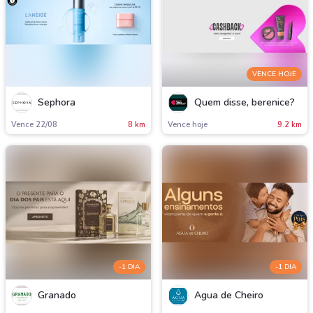
VENCE HOJE
Sephora
Quem disse, berenice?
Vence 22/08
8 km
Vence hoje
9.2 km
-1 DIA
-1 DIA
Granado
Água de Cheiro