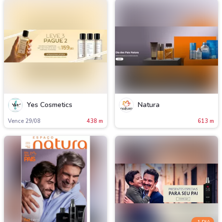
Yes Cosmetics
Natura
Vence 29/08
438 m
613 m
-1 DIA