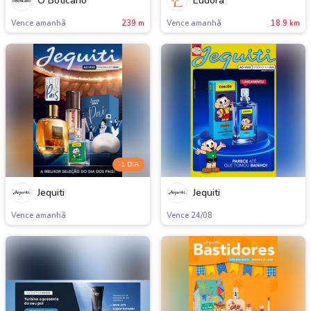
O Boticário
Eudora
Vence amanh
239 m
Vence amanh
18.9 km
-1 DIA
Jequiti
Jequiti
Vence amanh
Vence 24/08