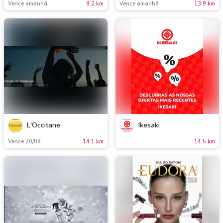
Vence amanh
9.2 km
Vence amanh
13.9 km
L'Occitane
Ikesaki
Vence 20/08
14.1 km
14.5 km