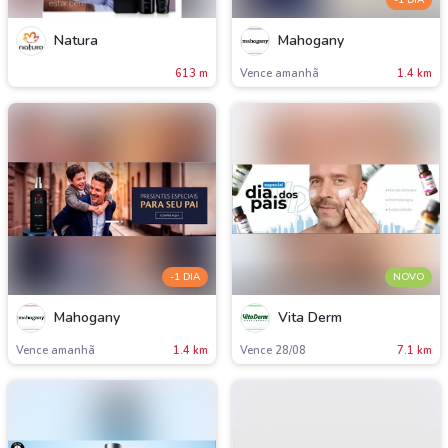
Natura
Mahogany
613 m
Vence amanh
1.4 km
-1 DIA
NOVO
Mahogany
Vita Derm
Vence amanh
1.4 km
Vence 28/08
7.1 km