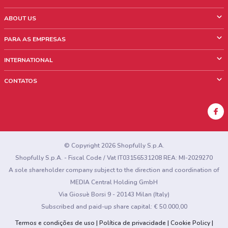
ABOUT US
O que é ShopFully
PARA AS EMPRESAS
Quem Somos
O que fazemos?
INTERNATIONAL
News & Media
Informações comerciais
Italy
CONTATOS
Trabalhe conosco
Mexico
Sinalização sobre pontos de venda
France
Sinalização sobre encartes
Australia
Encontrou algum problema no site ou no aplicativo?
New Zealand
© Copyright 2026 Shopfully S.p.A.
Shopfully S.p.A. - Fiscal Code / Vat IT03156531208 REA: MI-2029270
A sole shareholder company subject to the direction and coordination of
MEDIA Central Holding GmbH
Via Giosuè Borsi 9 - 20143 Milan (Italy)
Subscribed and paid-up share capital: € 50.000,00
Termos e condições de uso
Política de privacidade
Cookie Policy