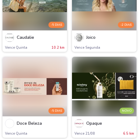
-5 DIAS
-2 DIAS
Caudalie
Joico
Vence Quinta
10.2 km
Vence Segunda
-5 DIAS
NOVO
Doce Beleza
Opaque
Vence Quinta
Vence 21/08
6.5 km