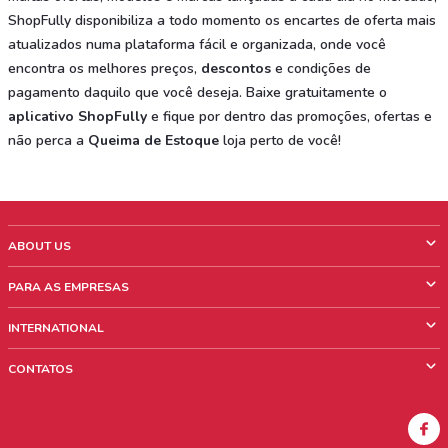
ShopFully disponibiliza a todo momento os encartes de oferta mais
atualizados numa plataforma fácil e organizada, onde você
encontra os melhores preços,
descontos
e condições de
pagamento daquilo que você deseja. Baixe gratuitamente o
aplicativo ShopFully
e fique por dentro das promoções, ofertas e
não perca a
Queima de Estoque
loja perto de você!
ABOUT US
O que é ShopFully
PARA AS EMPRESAS
Quem Somos
O que fazemos?
INTERNATIONAL
News & Media
Informações comerciais
Italy
CONTATOS
Trabalhe conosco
Mexico
Sinalização sobre pontos de venda
France
Sinalização sobre encartes