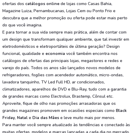
ofertas dos
catálogos online
de lojas como Casas Bahia,
Magazine Luiza, Pernambucanas, Lojas Cem ou Ponto Frio e
descubra que a melhor promoção ou oferta pode estar mais perto
do que você imagina.
E para tornar a sua vida sempre mais prática, além de contar com
um design que transformam qualquer ambiente, que tal investir em
eletrodomésticos e eletroportáteis de última geração? Design
funcional, qualidade e
economia
você também encontra nos
catálogos de ofertas das principais lojas, megastores e redes e
varejo do país. Todos os anos são lançados novos modelos de
refrigeradores, fogões com acendedor automático, micro-ondas,
lavadora tanquinho, TV Led Full HD, ar condicionados,
climatizadores, aparelhos de DVD e Blu-Ray, tudo com a garantia
de grandes marcas como Electrolux, Brastemp, Cônsul etc.
Aproveite, fique de olho nas promoções arrasadoras que os
grandes magazines promovem em ocasiões especiais como
Black
Friday
,
Natal
e
Dia das Mães
e leve muito mais por menos.
Para manter você sempre atualizado às tendências e conectado às
muitas ofertas, modelos e marcas lançadas a cada dia no mercado,