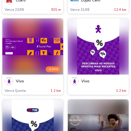
Claro
Lojas Cem
Vence 22/08
915 m
Vence 31/08
12.4 km
-4 DIAS
Vivo
Vivo
Vence Quinta
1.2 km
1.2 km