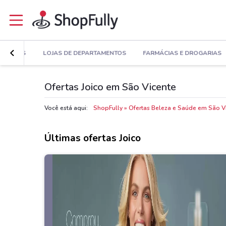
AGAZINES
LOJAS DE DEPARTAMENTOS
FARMÁCIAS E DROGARIAS
Ofertas Joico em São Vicente
Você está aqui:
ShopFully
Ofertas Beleza e Saúde em São V
Últimas ofertas Joico