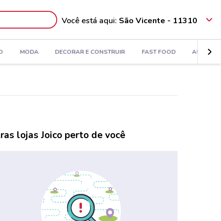
Você está aqui:
São Vicente - 11310
O
MODA
DECORAR E CONSTRUIR
FAST FOOD
AUTOMÓV
ras lojas Joico perto de você