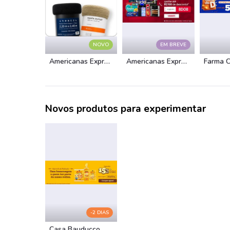
NOVO
EM BREVE
Americanas Express
Americanas Express
Farma 
Novos produtos para experimentar
-2 DIAS
Casa Bauducco