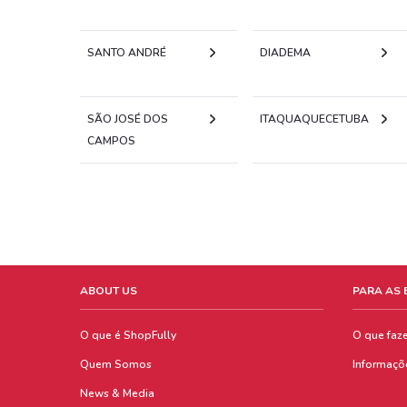
SANTO ANDRÉ
DIADEMA
SÃO JOSÉ DOS
ITAQUAQUECETUBA
CAMPOS
ABOUT US
PARA AS
O que é ShopFully
O que faz
Quem Somos
Informaçõ
News & Media