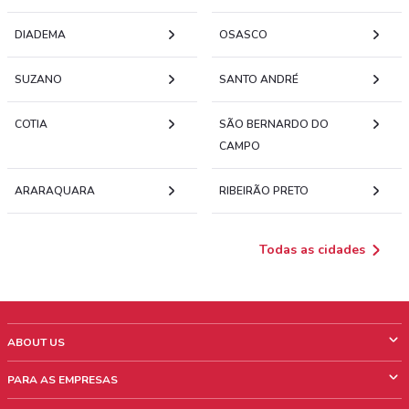
DIADEMA
OSASCO
SUZANO
SANTO ANDRÉ
COTIA
SÃO BERNARDO DO
CAMPO
ARARAQUARA
RIBEIRÃO PRETO
Todas as cidades
ABOUT US
O que é ShopFully
PARA AS EMPRESAS
Quem Somos
O que fazemos?