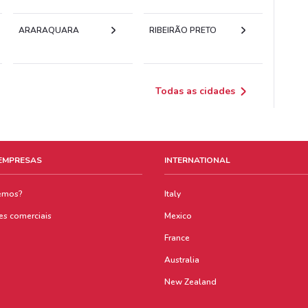
ARARAQUARA
RIBEIRÃO PRETO
Todas as cidades
 EMPRESAS
INTERNATIONAL
emos?
Italy
es comerciais
Mexico
France
Australia
New Zealand