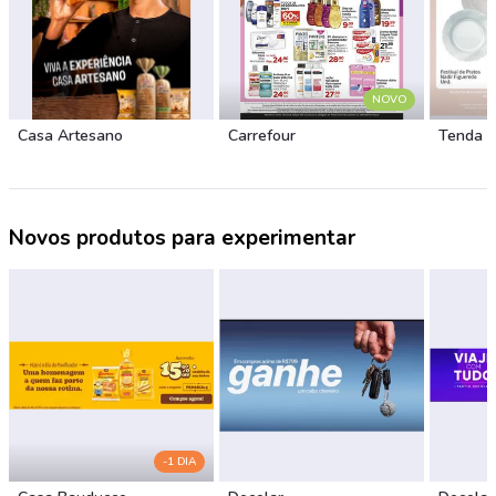
NOVO
Casa Artesano
Carrefour
Tenda 
Novos produtos para experimentar
-1 DIA