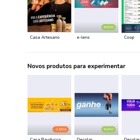
NOVO
Casa Artesano
e-lens
Coop
Novos produtos para experimentar
-3 DIAS
NOVO
Casa Bauducco
Decolar
Decolar