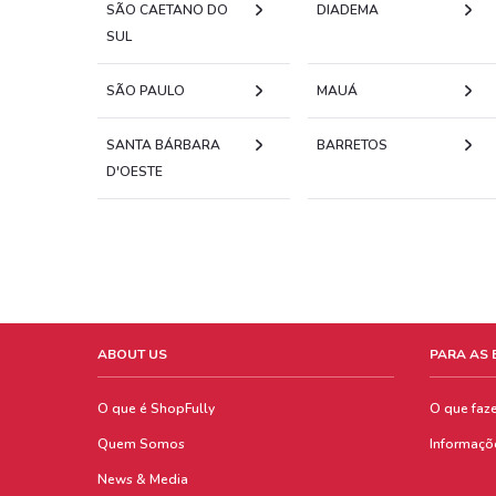
SÃO CAETANO DO
DIADEMA
SUL
SÃO PAULO
MAUÁ
SANTA BÁRBARA
BARRETOS
D'OESTE
ABOUT US
PARA AS
O que é ShopFully
O que faz
Quem Somos
Informaçõ
News & Media