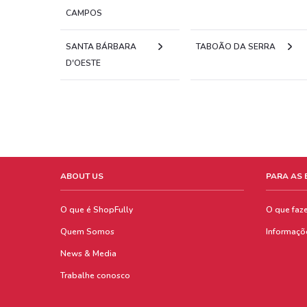
CAMPOS
SANTA BÁRBARA
TABOÃO DA SERRA
D'OESTE
ABOUT US
PARA AS
O que é ShopFully
O que faz
Quem Somos
Informaçõ
News & Media
Trabalhe conosco