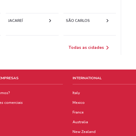
JACAREÍ
SÃO CARLOS
Todas as cidades
 EMPRESAS
INTERNATIONAL
emos?
Italy
es comerciais
Mexico
France
Australia
New Zealand