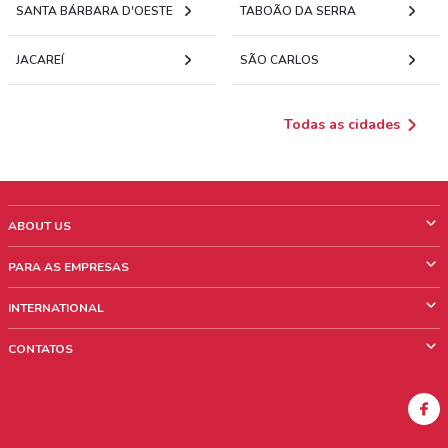
SANTA BÁRBARA D'OESTE
TABOÃO DA SERRA
JACAREÍ
SÃO CARLOS
Todas as cidades
ABOUT US
O que é ShopFully
PARA AS EMPRESAS
Quem Somos
O que fazemos?
INTERNATIONAL
News & Media
Informações comerciais
Italy
CONTATOS
Trabalhe conosco
Mexico
Sinalização sobre pontos de venda
France
Sinalização sobre encartes
Australia
Encontrou algum problema no site ou no aplicativo?