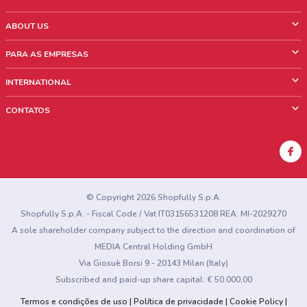
ABOUT US
O que é ShopFully
PARA AS EMPRESAS
Quem Somos
O que fazemos?
INTERNATIONAL
News & Media
Informações comerciais
Italy
CONTATOS
Trabalhe conosco
Mexico
Sinalização sobre pontos de venda
France
Sinalização sobre encartes
Australia
Encontrou algum problema no site ou no aplicativo?
New Zealand
© Copyright 2026 Shopfully S.p.A.
Shopfully S.p.A. - Fiscal Code / Vat IT03156531208 REA: MI-2029270
A sole shareholder company subject to the direction and coordination of
MEDIA Central Holding GmbH
Via Giosuè Borsi 9 - 20143 Milan (Italy)
Subscribed and paid-up share capital: € 50.000,00
Termos e condições de uso
Política de privacidade
Cookie Policy