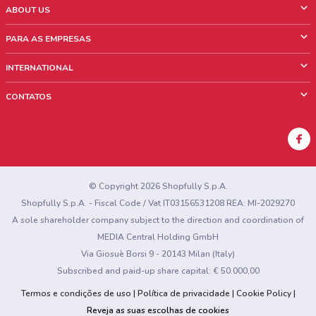
ABOUT US
O que é ShopFully
PARA AS EMPRESAS
Quem Somos
O que fazemos?
INTERNATIONAL
News & Media
Informações comerciais
Italy
CONTATOS
Trabalhe conosco
Mexico
Sinalização sobre pontos de venda
France
Sinalização sobre encartes
Australia
Encontrou algum problema no site ou no aplicativo?
New Zealand
© Copyright 2026 Shopfully S.p.A.
Shopfully S.p.A. - Fiscal Code / Vat IT03156531208 REA: MI-2029270
A sole shareholder company subject to the direction and coordination of
MEDIA Central Holding GmbH
Via Giosuè Borsi 9 - 20143 Milan (Italy)
Subscribed and paid-up share capital: € 50.000,00
Termos e condições de uso
Política de privacidade
Cookie Policy
Reveja as suas escolhas de cookies