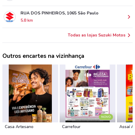
RUA DOS PINHEIROS, 1065 São Paulo
5.8 km
Todas as lojas Suzuki Motos
Outros encartes na vizinhança
NOVO
Casa Artesano
Carrefour
Assaí A