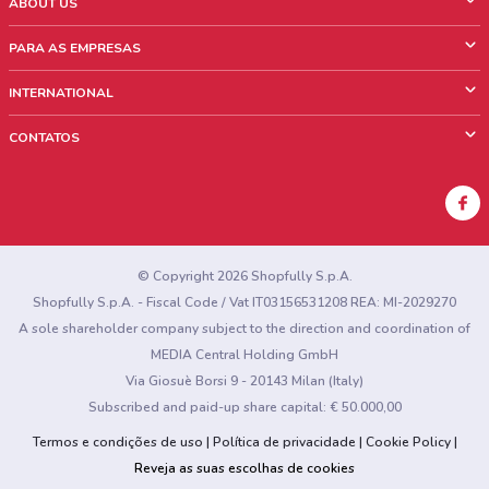
ABOUT US
O que é ShopFully
PARA AS EMPRESAS
Quem Somos
O que fazemos?
INTERNATIONAL
News & Media
Informações comerciais
Italy
CONTATOS
Trabalhe conosco
Mexico
Sinalização sobre pontos de venda
France
Sinalização sobre encartes
Australia
Encontrou algum problema no site ou no aplicativo?
New Zealand
© Copyright 2026 Shopfully S.p.A.
Shopfully S.p.A. - Fiscal Code / Vat IT03156531208 REA: MI-2029270
A sole shareholder company subject to the direction and coordination of
MEDIA Central Holding GmbH
Via Giosuè Borsi 9 - 20143 Milan (Italy)
Subscribed and paid-up share capital: € 50.000,00
Termos e condições de uso
Política de privacidade
Cookie Policy
Reveja as suas escolhas de cookies