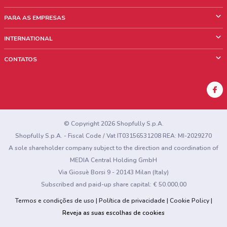
O que é ShopFully
PARA AS EMPRESAS
Quem Somos
O que fazemos?
INTERNATIONAL
News & Media
Informações comerciais
Italy
CONTATOS
Trabalhe conosco
Mexico
Sinalização sobre pontos de venda
France
Sinalização sobre encartes
Australia
Encontrou algum problema no site ou no aplicativo?
New Zealand
© Copyright 2026 Shopfully S.p.A.
Shopfully S.p.A. - Fiscal Code / Vat IT03156531208 REA: MI-2029270
A sole shareholder company subject to the direction and coordination of
MEDIA Central Holding GmbH
Via Giosuè Borsi 9 - 20143 Milan (Italy)
Subscribed and paid-up share capital: € 50.000,00
Termos e condições de uso
Política de privacidade
Cookie Policy
Reveja as suas escolhas de cookies