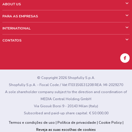
ABOUT US
O que é ShopFully
PARA AS EMPRESAS
Quem Somos
O que fazemos?
INTERNATIONAL
News & Media
Informações comerciais
Italy
CONTATOS
Trabalhe conosco
Mexico
Sinalização sobre pontos de venda
France
Sinalização sobre encartes
Australia
Encontrou algum problema no site ou no aplicativo?
New Zealand
© Copyright 2026 Shopfully S.p.A.
Shopfully S.p.A. - Fiscal Code / Vat IT03156531208 REA: MI-2029270
A sole shareholder company subject to the direction and coordination of
MEDIA Central Holding GmbH
Via Giosuè Borsi 9 - 20143 Milan (Italy)
Subscribed and paid-up share capital: € 50.000,00
Termos e condições de uso
Política de privacidade
Cookie Policy
Reveja as suas escolhas de cookies