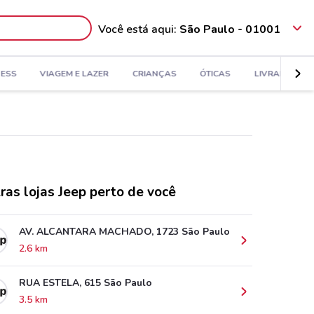
Você está aqui:
São Paulo - 01001
NESS
VIAGEM E LAZER
CRIANÇAS
ÓTICAS
LIVRARIA, PA
ras lojas Jeep perto de você
AV. ALCANTARA MACHADO, 1723 São Paulo
2.6 km
RUA ESTELA, 615 São Paulo
3.5 km