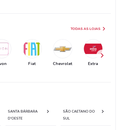
TODAS AS LOJAS
von
Fiat
Chevrolet
Extra
O Boticá
SANTA BÁRBARA
SÃO CAETANO DO
D'OESTE
SUL