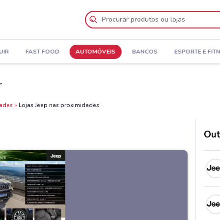
UIR
FAST FOOD
AUTOMÓVEIS
BANCOS
ESPORTE E FIT
r
dades
Lojas Jeep nas proximidades
Out