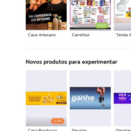
NOVO
Casa Artesano
Carrefour
Tenda 
Novos produtos para experimentar
-1 DIA
Casa Bauducco
Decolar
Decolar