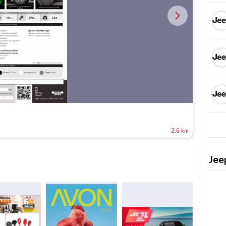
2.6 km
Jee