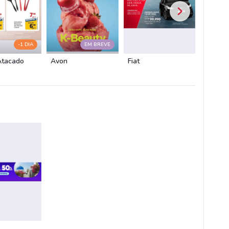
-1 DIA
EM BREVE
Atacado
Avon
Fiat
Chevro