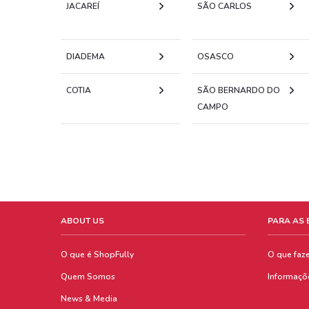
JACAREÍ
SÃO CARLOS
DIADEMA
OSASCO
COTIA
SÃO BERNARDO DO
CAMPO
ABOUT US
PARA AS
O que é ShopFully
O que faz
Quem Somos
Informaçõ
News & Media