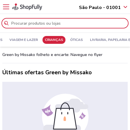
São Paulo - 01001
SS
VIAGEM E LAZER
CRIANÇAS
ÓTICAS
LIVRARIA, PAPELARIA 
Green by Missako folheto e encarte: Navegue no flyer
Últimas ofertas Green by Missako