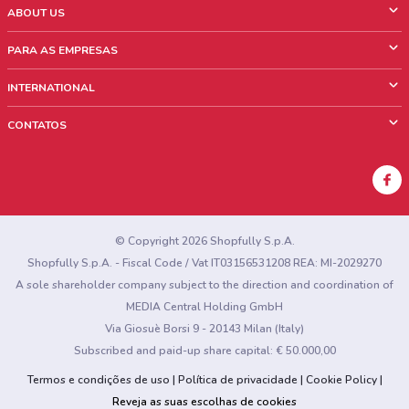
ABOUT US
O que é ShopFully
PARA AS EMPRESAS
Quem Somos
O que fazemos?
INTERNATIONAL
News & Media
Informações comerciais
Italy
CONTATOS
Trabalhe conosco
Mexico
Sinalização sobre pontos de venda
France
Sinalização sobre encartes
Australia
Encontrou algum problema no site ou no aplicativo?
New Zealand
© Copyright 2026 Shopfully S.p.A.
Shopfully S.p.A. - Fiscal Code / Vat IT03156531208 REA: MI-2029270
A sole shareholder company subject to the direction and coordination of
MEDIA Central Holding GmbH
Via Giosuè Borsi 9 - 20143 Milan (Italy)
Subscribed and paid-up share capital: € 50.000,00
Termos e condições de uso
Política de privacidade
Cookie Policy
Reveja as suas escolhas de cookies