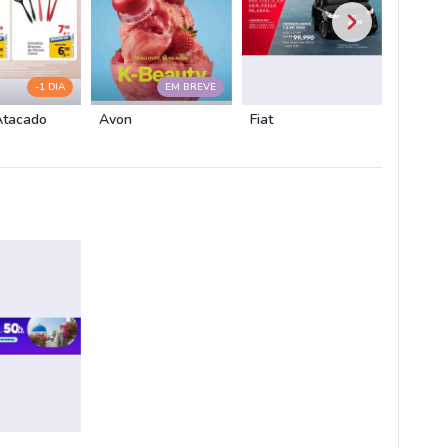
-1 DIA
EM BREVE
Atacado
Avon
Fiat
Chevro