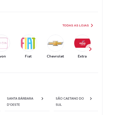
TODAS AS LOJAS
von
Fiat
Chevrolet
Extra
O Boticá
SANTA BÁRBARA
SÃO CAETANO DO
D'OESTE
SUL