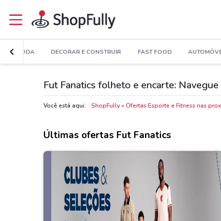
MODA
DECORAR E CONSTRUIR
FAST FOOD
AUTOMÓVE
Fut Fanatics folheto e encarte: Navegue 
Você está aqui:
ShopFully
Ofertas Esporte e Fitness nas pr
Últimas ofertas Fut Fanatics