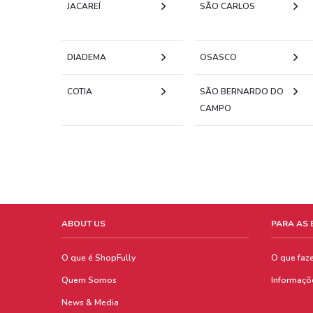
JACAREÍ
SÃO CARLOS
DIADEMA
OSASCO
COTIA
SÃO BERNARDO DO
CAMPO
ABOUT US
PARA AS
O que é ShopFully
O que faz
Quem Somos
Informaçõ
News & Media