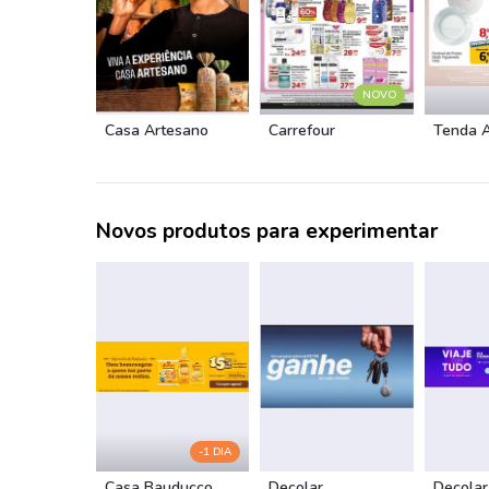
NOVO
Casa Artesano
Carrefour
Tenda 
Novos produtos para experimentar
-1 DIA
Casa Bauducco
Decolar
Decolar