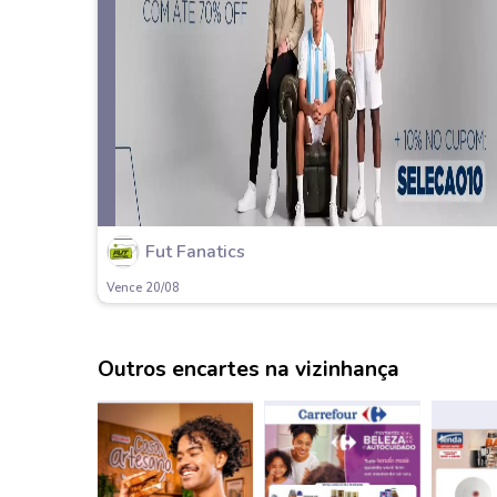
Fut Fanatics
Vence 20/08
Outros encartes na vizinhança