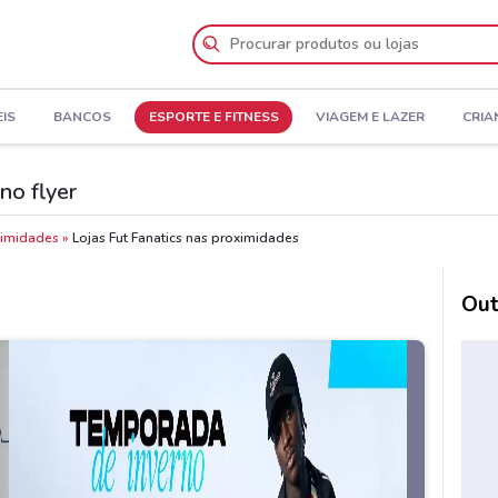
IS
BANCOS
ESPORTE E FITNESS
VIAGEM E LAZER
CRIA
no flyer
oximidades
Lojas Fut Fanatics nas proximidades
Out