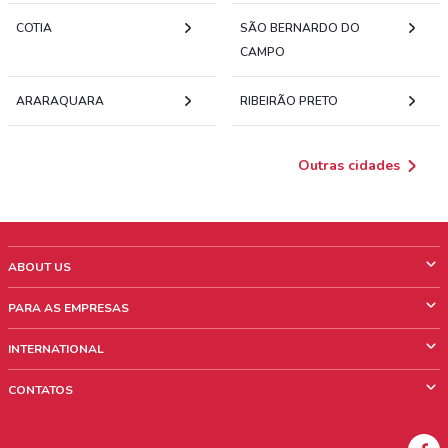
COTIA
SÃO BERNARDO DO
CAMPO
ARARAQUARA
RIBEIRÃO PRETO
Outras cidades
ABOUT US
O que é ShopFully
PARA AS EMPRESAS
Quem Somos
O que fazemos?
INTERNATIONAL
News & Media
Informações comerciais
Italy
CONTATOS
Trabalhe conosco
Mexico
Sinalização sobre pontos de venda
France