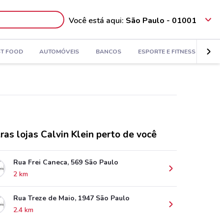
Você está aqui:
São Paulo - 01001
ST FOOD
AUTOMÓVEIS
BANCOS
ESPORTE E FITNESS
VI
ras lojas Calvin Klein perto de você
Rua Frei Caneca, 569 São Paulo
2 km
Rua Treze de Maio, 1947 São Paulo
2.4 km