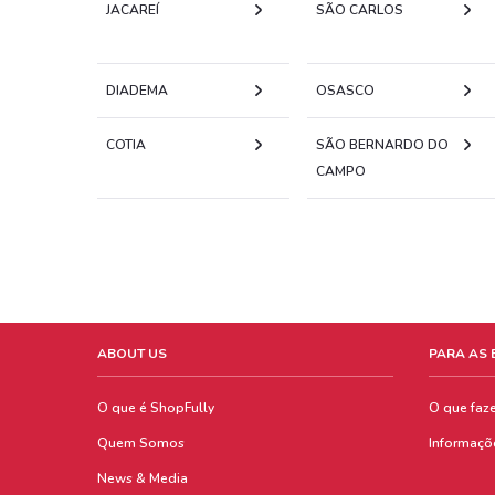
JACAREÍ
SÃO CARLOS
DIADEMA
OSASCO
COTIA
SÃO BERNARDO DO
CAMPO
ABOUT US
PARA AS
O que é ShopFully
O que faz
Quem Somos
Informaçõ
News & Media