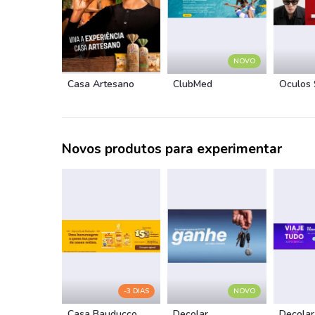
NOVO
Casa Artesano
ClubMed
Óculos
Novos produtos para experimentar
-3 DIAS
NOVO
Casa Bauducco
Decolar
Decolar