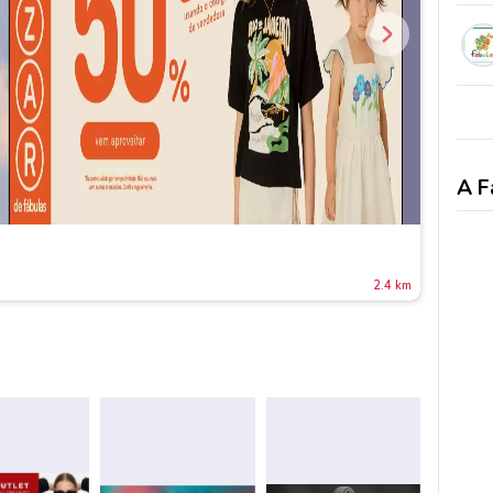
A F
2.4 km