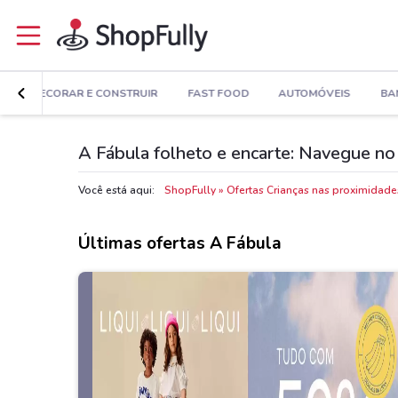
A
DECORAR E CONSTRUIR
FAST FOOD
AUTOMÓVEIS
BA
A Fábula folheto e encarte: Navegue no 
Você está aqui:
ShopFully
Ofertas Crianças nas proximidade
Últimas ofertas A Fábula