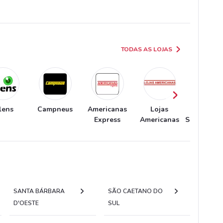
TODAS AS LOJAS
lens
Campneus
Americanas
Lojas
Lopes
Express
Americanas
Supermerc
SANTA BÁRBARA
SÃO CAETANO DO
D'OESTE
SUL