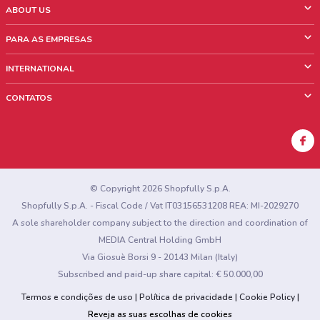
ABOUT US
O que é ShopFully
PARA AS EMPRESAS
Quem Somos
O que fazemos?
INTERNATIONAL
News & Media
Informações comerciais
Italy
CONTATOS
Trabalhe conosco
Mexico
Sinalização sobre pontos de venda
France
Sinalização sobre encartes
Australia
Encontrou algum problema no site ou no aplicativo?
New Zealand
© Copyright 2026 Shopfully S.p.A.
Shopfully S.p.A. - Fiscal Code / Vat IT03156531208 REA: MI-2029270
A sole shareholder company subject to the direction and coordination of
MEDIA Central Holding GmbH
Via Giosuè Borsi 9 - 20143 Milan (Italy)
Subscribed and paid-up share capital: € 50.000,00
Termos e condições de uso
Política de privacidade
Cookie Policy
Reveja as suas escolhas de cookies