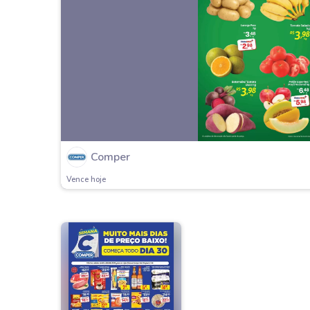
Comper
Vence hoje