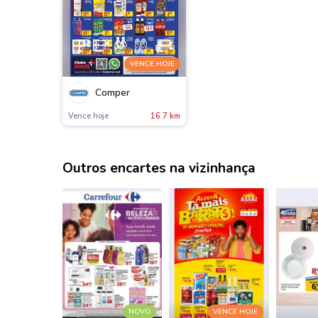
VENCE HOJE
Comper
Vence hoje
16.7 km
Outros encartes na vizinhança
NOVO
VENCE HOJE