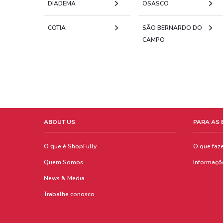
DIADEMA
OSASCO
COTIA
SÃO BERNARDO DO
CAMPO
ABOUT US
PARA AS
O que é ShopFully
O que faz
Quem Somos
Informaçõ
News & Media
Trabalhe conosco