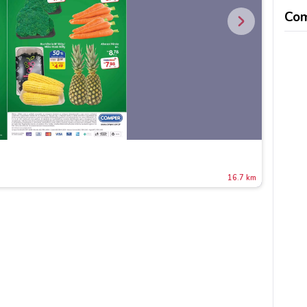
Co
16.7 km