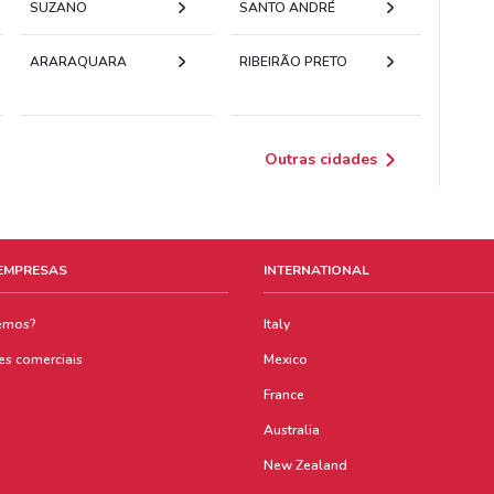
SUZANO
SANTO ANDRÉ
ARARAQUARA
RIBEIRÃO PRETO
Outras cidades
 EMPRESAS
INTERNATIONAL
emos?
Italy
es comerciais
Mexico
France
Australia
New Zealand