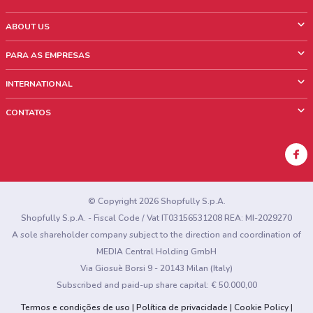
ABOUT US
O que é ShopFully
PARA AS EMPRESAS
Quem Somos
O que fazemos?
INTERNATIONAL
News & Media
Informações comerciais
Italy
CONTATOS
Trabalhe conosco
Mexico
Sinalização sobre pontos de venda
France
Sinalização sobre encartes
Australia
Encontrou algum problema no site ou no aplicativo?
New Zealand
© Copyright 2026 Shopfully S.p.A.
Shopfully S.p.A. - Fiscal Code / Vat IT03156531208 REA: MI-2029270
A sole shareholder company subject to the direction and coordination of
MEDIA Central Holding GmbH
Via Giosuè Borsi 9 - 20143 Milan (Italy)
Subscribed and paid-up share capital: € 50.000,00
Termos e condições de uso
Política de privacidade
Cookie Policy