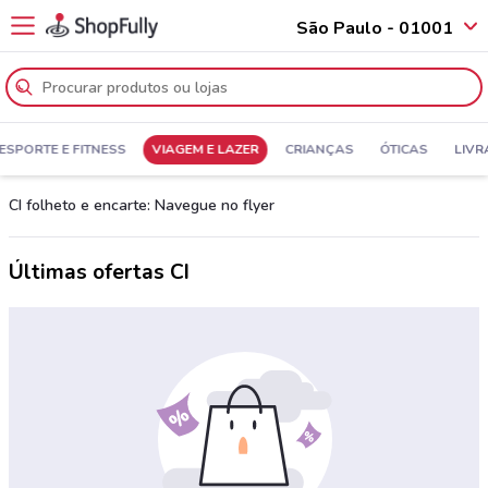
São Paulo - 01001
ESPORTE E FITNESS
VIAGEM E LAZER
CRIANÇAS
ÓTICAS
LIVR
CI folheto e encarte: Navegue no flyer
Últimas ofertas CI