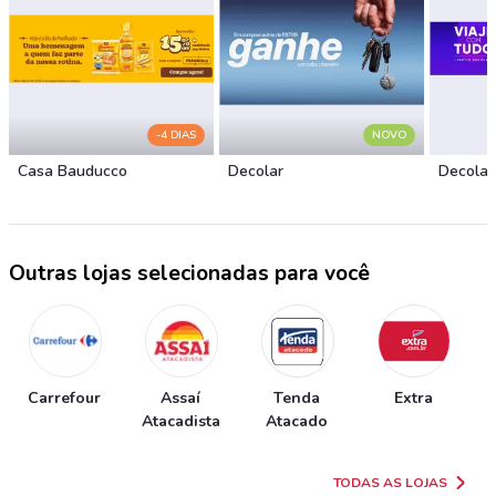
-4 DIAS
NOVO
Casa Bauducco
Decolar
Decolar
Outras lojas selecionadas para você
Carrefour
Assaí
Tenda
Extra
Atacadista
Atacado
TODAS AS LOJAS