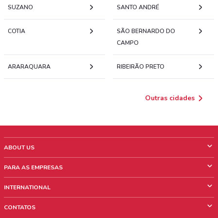
SUZANO
SANTO ANDRÉ
COTIA
SÃO BERNARDO DO
CAMPO
ARARAQUARA
RIBEIRÃO PRETO
Outras cidades
ABOUT US
O que é ShopFully
PARA AS EMPRESAS
Quem Somos
O que fazemos?
INTERNATIONAL
News & Media
Informações comerciais
Italy
CONTATOS
Trabalhe conosco