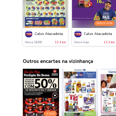
VENCE HOJE
Calvo Atacadista
Calvo Atacadista
Vence 26/08
13.2 km
Vence hoje
13.2 km
Outros encartes na vizinhança
-3 DIAS
NOVO