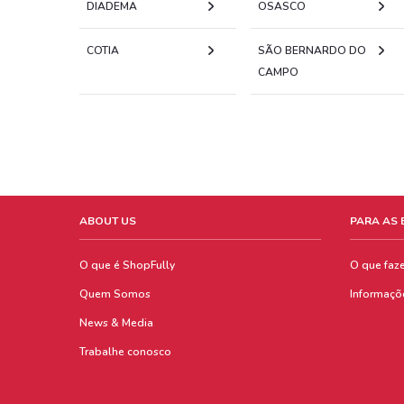
DIADEMA
OSASCO
COTIA
SÃO BERNARDO DO
CAMPO
ABOUT US
PARA AS
O que é ShopFully
O que faz
Quem Somos
Informaçõ
News & Media
Trabalhe conosco