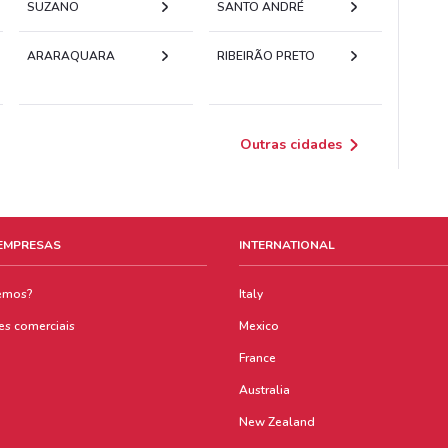
SUZANO
SANTO ANDRÉ
ARARAQUARA
RIBEIRÃO PRETO
Outras cidades
 EMPRESAS
INTERNATIONAL
emos?
Italy
es comerciais
Mexico
France
Australia
New Zealand