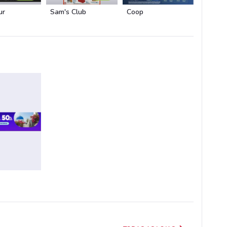
ur
Sam's Club
Coop
Carrefo