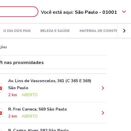
Você está aqui:
São Paulo - 01001
O DIA DOS PAIS
BELEZA E SAÚDE
MATERIAL DE CONSTRUÇÃO
oções
ft nas proximidades
Av. Lins de Vasconcelos, 361 (C 365 E 369)
São Paulo
2 km
ABERTO
R. Frei Caneca, 569 São Paulo
2 km
ABERTO
R. Castro Alves, 582 São Paulo