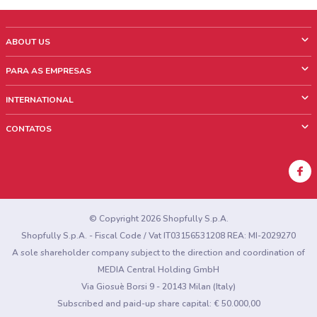
ABOUT US
O que é ShopFully
PARA AS EMPRESAS
Quem Somos
O que fazemos?
INTERNATIONAL
News & Media
Informações comerciais
Italy
CONTATOS
Trabalhe conosco
Mexico
Sinalização sobre pontos de venda
France
Sinalização sobre encartes
Australia
Encontrou algum problema no site ou no aplicativo?
New Zealand
© Copyright 2026 Shopfully S.p.A.
Shopfully S.p.A. - Fiscal Code / Vat IT03156531208 REA: MI-2029270
A sole shareholder company subject to the direction and coordination of
MEDIA Central Holding GmbH
Via Giosuè Borsi 9 - 20143 Milan (Italy)
Subscribed and paid-up share capital: € 50.000,00