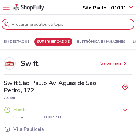
São Paulo - 01001
EM DESTAQUE
SUPERMERCADOS
ELETRÔNICA E MAGAZINES
L
Swift
Saiba mais
Swift São Paulo Av. Aguas de Sao
Pedro, 172
7.5 km
Aberto
Segunda
Terça
Quarta
Quinta
08:00 / 21:00
08:00 / 21:00
08:00 / 21:00
08:00 / 21:00
Sexta
08:00 / 21:00
Sábado
Domingo
08:00 / 21:00
08:00 / 21:00
Vila Pauliceia