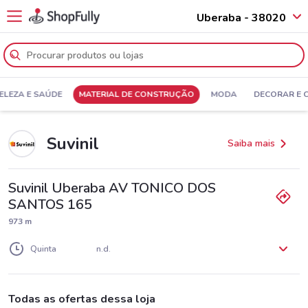
Uberaba - 38020
ELEZA E SAÚDE
MATERIAL DE CONSTRUÇÃO
MODA
DECORAR E 
Suvinil
Saiba mais
Suvinil Uberaba AV TONICO DOS
SANTOS 165
973 m
Segunda
Terça
Quarta
n.d.
n.d.
n.d.
Quinta
n.d.
Sexta
Sábado
Domingo
n.d.
n.d.
n.d.
Todas as ofertas dessa loja