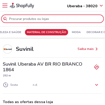
Uberaba - 38020
ELEZA E SAÚDE
MATERIAL DE CONSTRUÇÃO
MODA
DECORAR E 
Suvinil
Saiba mais
Suvinil Uberaba AV BR RIO BRANCO
1864
292 m
Segunda
Terça
Quarta
Quinta
n.d.
n.d.
n.d.
n.d.
Sexta
n.d.
Sábado
Domingo
n.d.
n.d.
Todas as ofertas dessa loja