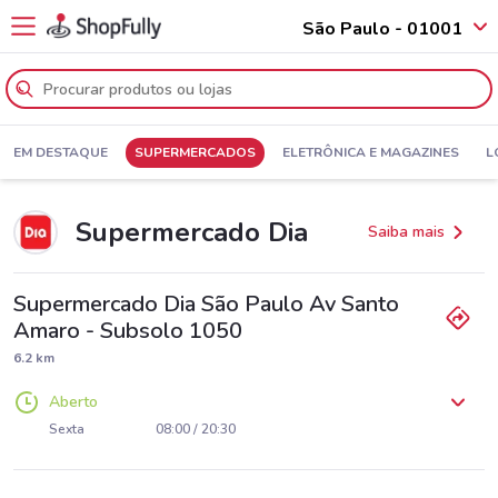
São Paulo - 01001
EM DESTAQUE
SUPERMERCADOS
ELETRÔNICA E MAGAZINES
L
Supermercado Dia
Saiba mais
Supermercado Dia São Paulo Av Santo
Amaro - Subsolo 1050
6.2 km
Aberto
Segunda
Terça
Quarta
Quinta
08:00 / 20:30
08:00 / 20:30
08:00 / 20:30
08:00 / 20:30
Sexta
08:00 / 20:30
Sábado
Domingo
08:00 / 20:30
08:00 / 20:30