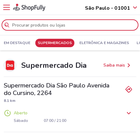
São Paulo - 01001
EM DESTAQUE
SUPERMERCADOS
ELETRÔNICA E MAGAZINES
L
Supermercado Dia
Saiba mais
Supermercado Dia São Paulo Avenida
do Cursino, 2264
8.1 km
Aberto
Segunda
Terça
Quarta
Quinta
Sexta
07:00 / 21:00
07:00 / 21:00
07:00 / 21:00
07:00 / 21:00
07:00 / 21:00
Sábado
07:00 / 21:00
Domingo
07:00 / 18:00