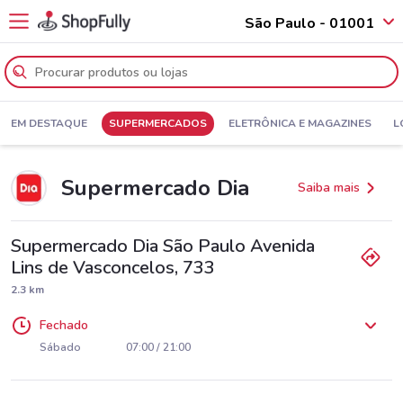
São Paulo - 01001
EM DESTAQUE
SUPERMERCADOS
ELETRÔNICA E MAGAZINES
L
Supermercado Dia
Saiba mais
Supermercado Dia São Paulo Avenida
Lins de Vasconcelos, 733
2.3 km
Fechado
Segunda
Terça
Quarta
Quinta
Sexta
07:00 / 21:00
07:00 / 21:00
07:00 / 21:00
07:00 / 21:00
07:00 / 21:00
Sábado
07:00 / 21:00
Domingo
07:00 / 18:00