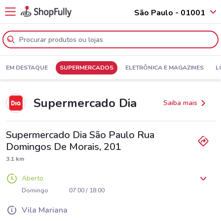
São Paulo - 01001
EM DESTAQUE
SUPERMERCADOS
ELETRÔNICA E MAGAZINES
L
Supermercado Dia
Saiba mais
Supermercado Dia São Paulo Rua
Domingos De Morais, 201
3.1 km
Aberto
Segunda
Terça
Quarta
Quinta
Sexta
Sábado
07:00 / 21:00
07:00 / 21:00
07:00 / 21:00
07:00 / 21:00
07:00 / 21:00
07:00 / 21:00
Domingo
07:00 / 18:00
Vila Mariana