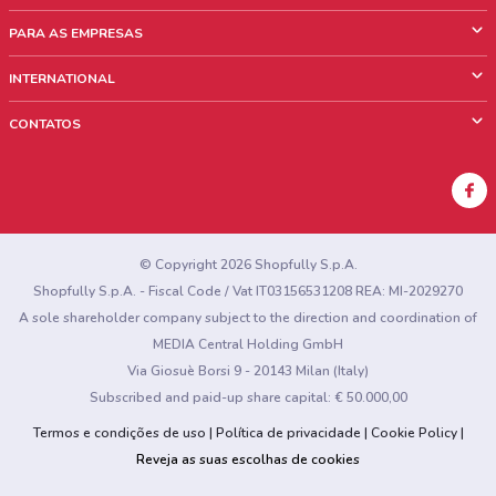
O que é ShopFully
PARA AS EMPRESAS
Quem Somos
O que fazemos?
INTERNATIONAL
News & Media
Informações comerciais
Italy
CONTATOS
Trabalhe conosco
Mexico
Sinalização sobre pontos de venda
France
Sinalização sobre encartes
Australia
Encontrou algum problema no site ou no aplicativo?
New Zealand
© Copyright 2026 Shopfully S.p.A.
Shopfully S.p.A. - Fiscal Code / Vat IT03156531208 REA: MI-2029270
A sole shareholder company subject to the direction and coordination of
MEDIA Central Holding GmbH
Via Giosuè Borsi 9 - 20143 Milan (Italy)
Subscribed and paid-up share capital: € 50.000,00
Termos e condições de uso
Política de privacidade
Cookie Policy
Reveja as suas escolhas de cookies