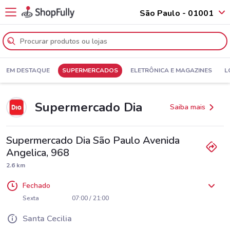
São Paulo - 01001
EM DESTAQUE
SUPERMERCADOS
ELETRÔNICA E MAGAZINES
L
Supermercado Dia
Saiba mais
Supermercado Dia São Paulo Avenida
Angelica, 968
2.6 km
Fechado
Segunda
Terça
Quarta
Quinta
07:00 / 21:00
07:00 / 21:00
07:00 / 21:00
07:00 / 21:00
Sexta
07:00 / 21:00
Sábado
Domingo
07:00 / 21:00
07:00 / 20:00
Santa Cecilia