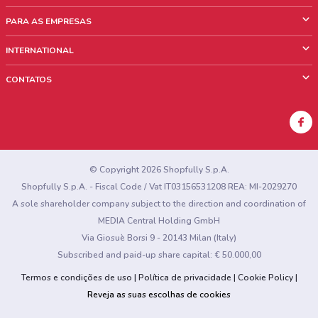
O que é ShopFully
PARA AS EMPRESAS
Quem Somos
O que fazemos?
INTERNATIONAL
News & Media
Informações comerciais
Italy
CONTATOS
Trabalhe conosco
Mexico
Sinalização sobre pontos de venda
France
Sinalização sobre encartes
Australia
Encontrou algum problema no site ou no aplicativo?
New Zealand
© Copyright 2026 Shopfully S.p.A.
Shopfully S.p.A. - Fiscal Code / Vat IT03156531208 REA: MI-2029270
A sole shareholder company subject to the direction and coordination of
MEDIA Central Holding GmbH
Via Giosuè Borsi 9 - 20143 Milan (Italy)
Subscribed and paid-up share capital: € 50.000,00
Termos e condições de uso
Política de privacidade
Cookie Policy
Reveja as suas escolhas de cookies