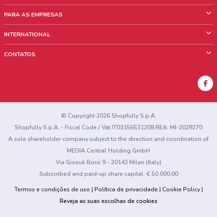
O que é ShopFully
PARA AS EMPRESAS
Quem Somos
O que fazemos?
INTERNATIONAL
News & Media
Informações comerciais
Italy
CONTATOS
Trabalhe conosco
Mexico
Sinalização sobre pontos de venda
France
Sinalização sobre encartes
Australia
Encontrou algum problema no site ou no aplicativo?
New Zealand
© Copyright 2026 Shopfully S.p.A.
Shopfully S.p.A. - Fiscal Code / Vat IT03156531208 REA: MI-2029270
A sole shareholder company subject to the direction and coordination of
MEDIA Central Holding GmbH
Via Giosuè Borsi 9 - 20143 Milan (Italy)
Subscribed and paid-up share capital: € 50.000,00
Termos e condições de uso
Política de privacidade
Cookie Policy
Reveja as suas escolhas de cookies