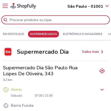
São Paulo - 01001
EM DESTAQUE
SUPERMERCADOS
ELETRÔNICA E MAGAZINES
L
Supermercado Dia
Saiba mais
Supermercado Dia São Paulo Rua
Lopes De Oliveira, 343
3.2 km
Aberto
Segunda
Terça
Quarta
Quinta
Sexta
07:00 / 21:00
07:00 / 21:00
07:00 / 21:00
07:00 / 21:00
07:00 / 21:00
Sábado
07:00 / 21:00
Domingo
07:00 / 20:00
Barra Funda