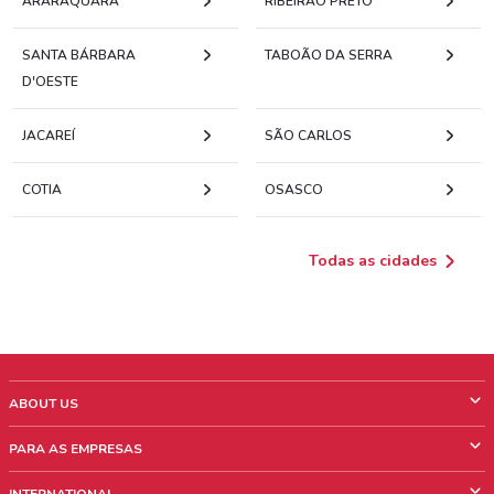
ARARAQUARA
RIBEIRÃO PRETO
SANTA BÁRBARA
TABOÃO DA SERRA
D'OESTE
JACAREÍ
SÃO CARLOS
COTIA
OSASCO
Todas as cidades
ABOUT US
O que é ShopFully
PARA AS EMPRESAS
Quem Somos
O que fazemos?
INTERNATIONAL