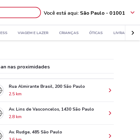
Você está aqui:
São Paulo - 01001
NESS
VIAGEM E LAZER
CRIANÇAS
ÓTICAS
LIVRARIA, PA
san nas proximidades
Rua Almirante Brasil, 200 São Paulo
2.5 km
Av. Lins de Vasconcelos, 1430 São Paulo
2.8 km
Av. Rudge, 485 São Paulo
3.6 km