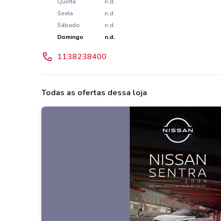
Quinta
n.d.
Sexta
n.d.
Sábado
n.d.
Domingo
n.d.
1138238400
Todas as ofertas dessa loja