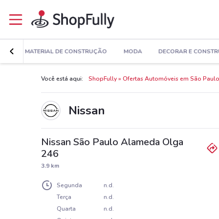
ÚDE
MATERIAL DE CONSTRUÇÃO
MODA
DECORAR E CONSTR
Você está aqui:
ShopFully
Ofertas Automóveis em São Paul
Nissan
Nissan São Paulo Alameda Olga
246
3.9 km
Segunda
n.d.
Terça
n.d.
Quarta
n.d.