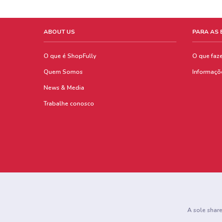
ABOUT US
PARA AS
O que é ShopFully
O que faz
Quem Somos
Informaçõ
News & Media
Trabalhe conosco
A sole shar