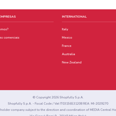
 EMPRESAS
INTERNATIONAL
emos?
Italy
es comerciais
Mexico
France
Australia
New Zealand
© Copyright 2026 Shopfully S.p.A.
Shopfully S.p.A. - Fiscal Code / Vat IT03156531208 REA: MI-2029270
eholder company subject to the direction and coordination of MEDIA Central 
Via Giosuè Borsi 9 - 20143 Milan (Italy)