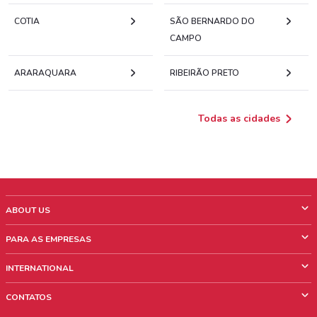
COTIA
SÃO BERNARDO DO
CAMPO
ARARAQUARA
RIBEIRÃO PRETO
Todas as cidades
ABOUT US
O que é ShopFully
PARA AS EMPRESAS
Quem Somos
O que fazemos?
INTERNATIONAL
News & Media
Informações comerciais
Italy
CONTATOS
Trabalhe conosco
Mexico