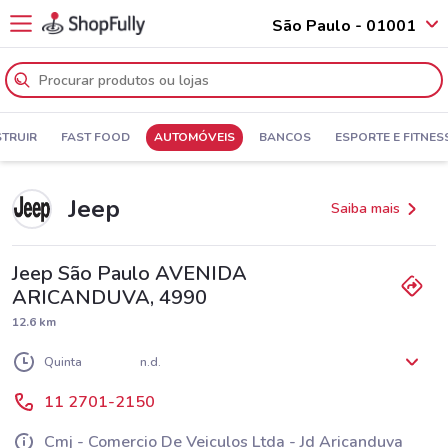
São Paulo - 01001
TRUIR
FAST FOOD
AUTOMÓVEIS
BANCOS
ESPORTE E FITNES
Jeep
Saiba mais
Jeep São Paulo AVENIDA
ARICANDUVA, 4990
12.6 km
Segunda
Terça
Quarta
n.d.
n.d.
n.d.
Quinta
n.d.
Sexta
Sábado
Domingo
n.d.
n.d.
n.d.
11 2701-2150
Cmj - Comercio De Veiculos Ltda - Jd Aricanduva