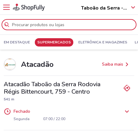
Taboão da Serra - 06754
EM DESTAQUE
SUPERMERCADOS
ELETRÔNICA E MAGAZINES
L
Atacadão
Saiba mais
Atacadão Taboão da Serra Rodovia
Régis Bittencourt, 759 - Centro
541 m
Fechado
Segunda
07:00 / 22:00
Terça
Quarta
Quinta
Sexta
Sábado
Domingo
07:00 / 22:00
07:00 / 22:00
07:00 / 22:00
07:00 / 22:00
07:00 / 22:00
08:00 / 20:00